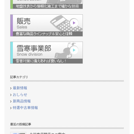
記事カテゴリ
最新情報
おしらせ
新商品情報
特選中古車情報
最近の投稿記事