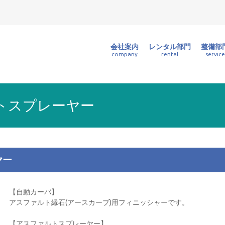
株式会社｜石川県・富山県
土木機械など豊富なラインナップで幅広いニーズに応えるレンタルを行って
Skip
会社案内
レンタル部門
整備部
to
company
rental
service
content
トスプレーヤー
ヤー
【自動カーバ】
アスファルト縁石(アースカーブ)用フィニッシャーです。
【アスファルトスプレーヤー】