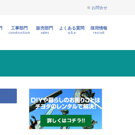
※
お問合せ
います。整備部門や販売部門、工事部門もあります。
門
工事部門
販売部門
よくある質問
採用情報
construction
sales
q＆a
recruit