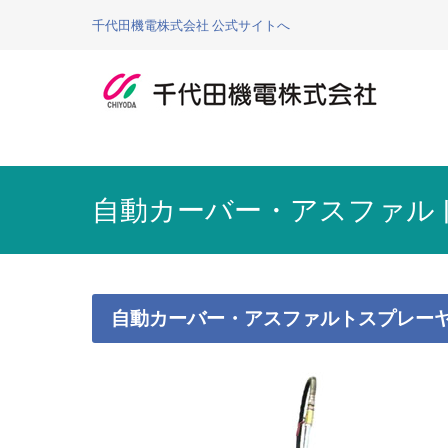
Go
千代田機電株式会社 公式サイトへ
建機・除雪機レンタル、販売、整備、工事｜千代田機電
千代田機電は石川県・富山県を営業エリアとし、建設機械・
to
main
navigation
自動カーバー・アスファル
自動カーバー・アスファルトスプレー